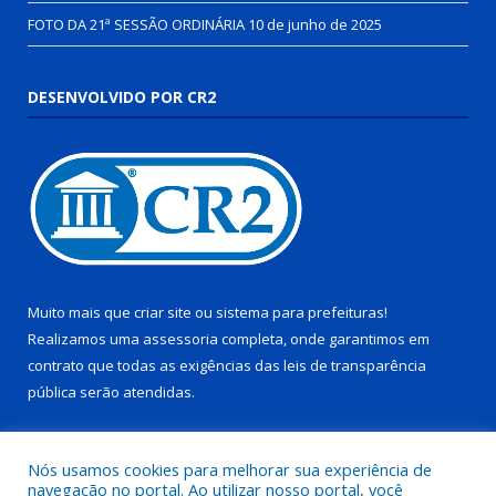
FOTO DA 21ª SESSÃO ORDINÁRIA
10 de junho de 2025
DESENVOLVIDO POR CR2
Muito mais que
criar site
ou
sistema para prefeituras
!
Realizamos uma
assessoria
completa, onde garantimos em
contrato que todas as exigências das
leis de transparência
pública
serão atendidas.
Conheça o
PNTP
e o
Radar da Transparência Pública
Nós usamos cookies para melhorar sua experiência de
navegação no portal. Ao utilizar nosso portal, você