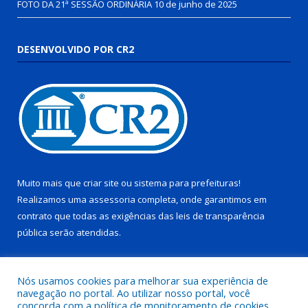
FOTO DA 21ª SESSÃO ORDINÁRIA
10 de junho de 2025
DESENVOLVIDO POR CR2
Muito mais que
criar site
ou
sistema para prefeituras
!
Realizamos uma
assessoria
completa, onde garantimos em
contrato que todas as exigências das
leis de transparência
pública
serão atendidas.
Conheça o
PNTP
e o
Radar da Transparência Pública
Nós usamos cookies para melhorar sua experiência de
navegação no portal. Ao utilizar nosso portal, você
concorda com a política de monitoramento de cookies.