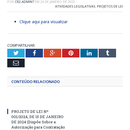
POR
CR2-ADMIN7
EM
26 DE JANEIRO DE 2022
ATIVIDADES LEGISLATIVAS
,
PROJETOS DE LEI
Clique aqui para visualizar
COMPARTILHAR:
Twitter
Facebook
Google+
Pinterest
LinkedIn
Tumblr
Email
CONTEÚDO RELACIONADO
PROJETO DE LEI Nº
001/2024, DE 15 DE JANEIRO
DE 2024 (Dispõe Sobre a
Autorização para Contratação